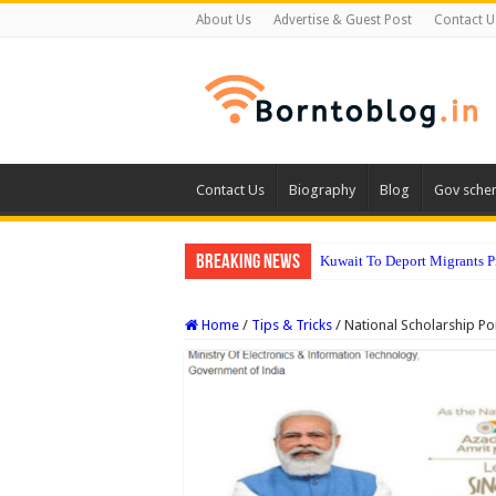
About Us
Advertise & Guest Post
Contact U
Contact Us
Biography
Blog
Gov sche
Breaking News
Kuwait To Deport Migrants 
Home
/
Tips & Tricks
/
National Scholarship Po