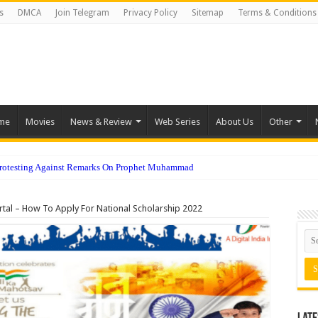
s
DMCA
Join Telegram
Privacy Policy
Sitemap
Terms & Conditions
me
Movies
News & Review
Web Series
About Us
Other
Protesting Against Remarks On Prophet Muhammad
rtal – How To Apply For National Scholarship 2022