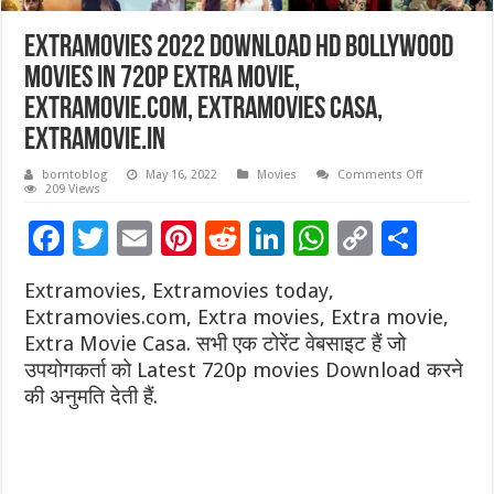
ExtraMovies 2022 Download HD Bollywood
Movies In 720p Extra movie,
Extramovie.Com, Extramovies Casa,
Extramovie.in
on
borntoblog
May 16, 2022
Movies
Comments Off
ExtraMovies
209 Views
2022
Download
F
T
E
Pi
R
Li
W
C
S
HD
Bollywood
ac
wi
m
nt
e
n
h
o
h
Movies
In
Extramovies, Extramovies today,
720p
e
tt
ai
er
d
k
at
p
ar
Extra
Extramovies.com, Extra movies, Extra movie,
movie,
b
er
l
es
di
e
sA
y
e
Extramovie.
Extra Movie Casa. सभी एक टोरेंट वेबसाइट हैं जो
Extramovies
Casa,
उपयोगकर्ता को Latest 720p movies Download करने
o
t
t
dI
p
Li
Extramovie.i
की अनुमति देती हैं.
o
n
p
n
k
k