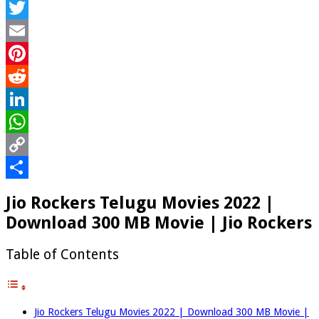
Facebook
2022
|
Twitter
Downloa
300
Email
MB
Pinterest
Movie
|
Reddit
Jio
Rockers
LinkedIn
WhatsApp
Copy
Link
Share
Jio Rockers Telugu Movies 2022 |
Download 300 MB Movie | Jio Rockers
Table of Contents
Jio Rockers Telugu Movies 2022 | Download 300 MB Movie |