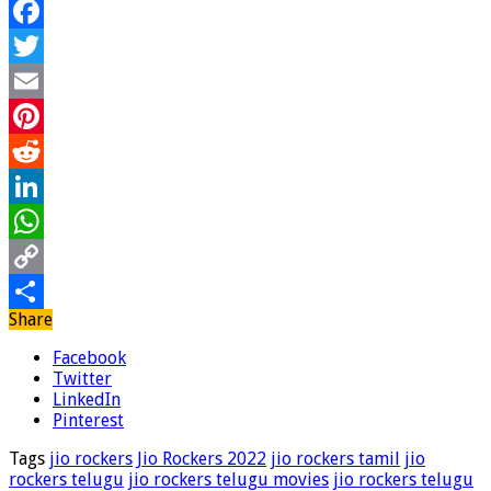
Facebook
Twitter
Email
Pinterest
Reddit
LinkedIn
WhatsApp
Copy
Share
Link
Share
Facebook
Twitter
LinkedIn
Pinterest
Tags
jio rockers
Jio Rockers 2022
jio rockers tamil
jio
rockers telugu
jio rockers telugu movies
jio rockers telugu