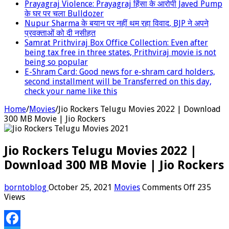
Prayagraj Violence: Prayagraj हिंसा के आरोपी Javed Pump
के घर पर चला Bulldozer
Nupur Sharma के बयान पर नहीं थम रहा विवाद, BJP ने अपने
प्रवक्‍ताओं को दी नसीहत
Samrat Prithviraj Box Office Collection: Even after
being tax free in three states, Prithviraj movie is not
being so popular
E-Shram Card: Good news for e-shram card holders,
second installment will be Transferred on this day,
check your name like this
Home
/
Movies
/
Jio Rockers Telugu Movies 2022 | Download
300 MB Movie | Jio Rockers
Jio Rockers Telugu Movies 2022 |
Download 300 MB Movie | Jio Rockers
on
borntoblog
October 25, 2021
Movies
Comments Off
235
Jio
Views
Rockers
Telugu
Movies