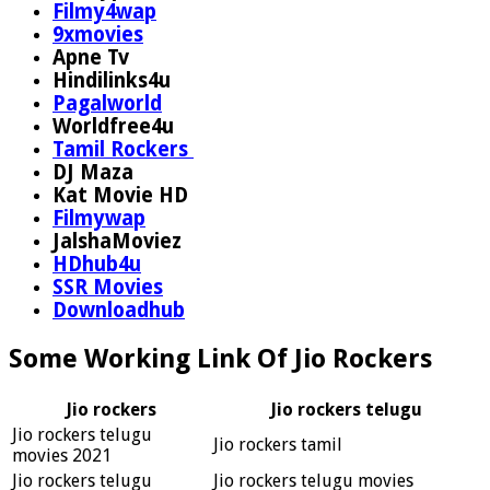
Filmy4wap
9xmovies
Apne Tv
Hindilinks4u
Pagalworld
Worldfree4u
Tamil Rockers
DJ Maza
Kat Movie HD
Filmywap
JalshaMoviez
HDhub4u
SSR Movies
Downloadhub
Some Working Link Of Jio Rockers
Jio rockers
Jio rockers telugu
Jio rockers telugu
Jio rockers tamil
movies 2021
Jio rockers telugu
Jio rockers telugu movies