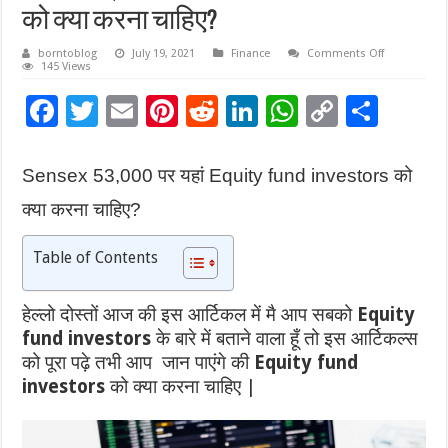
को क्या करना चाहिए?
on
borntoblog
July 19, 2021
Finance
Comments Off
Sensex
145 Views
53,000
पर
F
T
E
Pi
R
Li
W
C
S
यहां
Equity
ac
wi
m
nt
e
n
h
o
h
fund
investors
को
e
tt
ai
er
d
k
at
p
ar
क्या
Sensex 53,000 पर यहां Equity fund investors को
करना
b
er
l
es
di
e
sA
y
e
चाहिए?
क्या करना चाहिए?
o
t
t
dI
p
Li
Table of Contents
o
n
p
n
k
k
हेल्लो दोस्तों आज की इस आर्टिकल में मै आप सबको
Equity
fund investors
के बारे में बताने वाला हूँ तो इस आर्टिकल्स
को पूरा पढ़े तभी आप जान पाएंगे की
Equity fund
investors
को क्या करना चाहिए |