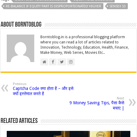
o
t
t
dI
p
Li
RE-BALANCE IF EQUITY PART IS DISPROPORTIONATELY HIGHER
SENSEX 53
o
n
p
n
k
k
About borntoblog
Borntoblog.in is a professional blogging platform
where you can read a lot of articles related to
Innovation, Technology, Education, Health, Finance,
Make Money, Web Series, Movies Etc..
Previous
Captcha Code क्या होता है – और इसे
क्यों इस्तेमाल करते है
Next
9 Money Saving Tips, पैसा कैसे
बचाए |
Related Articles