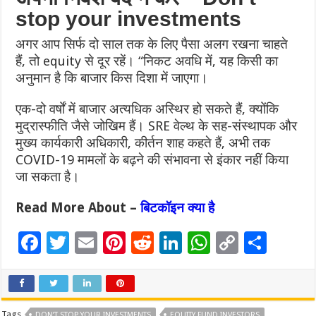
stop your investments
अगर आप सिर्फ दो साल तक के लिए पैसा अलग रखना चाहते
हैं, तो equity से दूर रहें।
“निकट अवधि में, यह किसी का
अनुमान है कि बाजार किस दिशा में जाएगा।
एक-दो वर्षों में बाजार अत्यधिक अस्थिर हो सकते हैं, क्योंकि
मुद्रास्फीति जैसे जोखिम हैं।
SRE वेल्थ के सह-संस्थापक और
मुख्य कार्यकारी अधिकारी, कीर्तन शाह कहते हैं, अभी तक
COVID-19 मामलों के बढ़ने की संभावना से इंकार नहीं किया
जा सकता है।
Read More About –
बिटकॉइन क्या है
F
T
E
Pi
R
Li
W
C
S
ac
wi
m
nt
e
n
h
o
h
e
tt
ai
er
d
k
at
p
ar
b
er
l
es
di
e
sA
y
e
Tags
DON’T STOP YOUR INVESTMENTS
EQUITY FUND INVESTORS