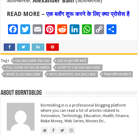
आविष्कारक:
Alexander Bain
(आविष्कारक)
READ MORE –
एक ब्लॉग शुरू करने के लिए क्या प्रोसेस है
F
T
E
Pi
R
Li
W
C
S
ac
wi
m
nt
e
n
h
o
h
e
tt
ai
er
d
k
at
p
ar
b
er
l
es
di
e
sA
y
e
Tags
FAX MACHINE KYA HAI
FAX का फुल फॉर्म क्या है
o
t
t
dI
p
Li
FULL FORM OF FAX IN HINDI
HOW TO USE FAX MACHINE
WHAT IS FAX MACHINE
WHO INVENTED FAX MACHINE
फैक्स मशीन क्या होता है
o
n
p
n
k
k
About borntoblog
Borntoblog.in is a professional blogging platform
where you can read a lot of articles related to
Innovation, Technology, Education, Health, Finance,
Make Money, Web Series, Movies Etc..