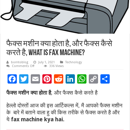
फैक्स मशीन क्या होता है, और फैक्स कैसे
करते है, What Is Fax Machine?
borntoblog
July 1, 2021
Technology
on
Comments Off
336 Views
फैक्स
मशीन
F
T
E
Pi
R
Li
W
C
S
क्या
होता
ac
wi
है,
m
nt
e
n
h
o
h
और
फैक्स मशीन क्या होता है
, और फैक्स कैसे करते है
फैक्स
e
tt
ai
er
d
k
at
p
ar
कैसे
करते
b
er
l
es
di
e
sA
y
e
है,
हेल्लो दोस्तों आज की इस आर्टिकल्स में, मै आपको फैक्स मशीन
What
Is
के बारे में बताने वाला हु की किस तरीके से फैक्स करते है और
o
t
t
dI
p
Li
Fax
ये
fax machine kya hai.
Machine?
o
n
p
n