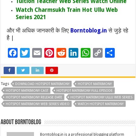
Tuition Teacher Web Series Watch Online
Watch Charmsukh Train Hot Ullu Web
Series 2021
और भी अधिक जानकारी के लिए
Borntoblog.in
से जुड़े रहे
है |
F
T
E
Pi
R
Li
W
C
S
ac
wi
m
nt
e
n
h
o
h
e
tt
ai
er
d
k
at
p
ar
b
er
l
es
di
e
sA
y
e
Tags
DOWNLOAD HOTSPOT MATRIMONY
HOTSPOT MATRIMONY
o
t
t
dI
p
Li
HOTSPOT MATRIMONY CAST
HOTSPOT MATRIMONY FULL EPISODE
HOTSPOT MATRIMONY RELEASE DATE
HOTSPOT MATRIMONY ULLU WEB SERIES
o
n
p
n
HOTSPOT MATRIMONY WEB SERIES VIDEO
WATCH HOTSPOT MATRIMONY
k
k
About borntoblog
Borntoblog.in is a professional blogging platform