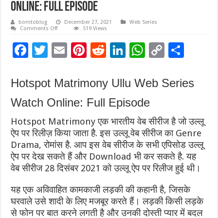
Online: Full Episode
borntoblog
December 27, 2021
Web Series
on
Comments Off
519 Views
Hotspot
Matrimony
F
T
E
Pi
R
Li
W
C
S
Ullu
Web
ac
wi
Series
m
nt
e
n
h
o
h
Watch
Online:
e
tt
ai
er
d
k
at
p
ar
Full
Hotspot Matrimony Ullu Web Series
Episode
b
er
l
es
di
e
sA
y
e
Watch Online: Full Episode
o
t
t
dI
p
Li
Hotspot Matrimony एक भारतीय वेब सीरीज है जो उल्लू
o
n
p
n
ऐप पर रिलीज़ किया जाता है. इस उल्लू वेब सीरीज का Genre
k
k
Drama, रोमांस है. आप इस वेब सीरीज के सभी एपिसोड उल्लू
ऐप पर देख सकते हैं और Download भी कर सकते है. यह
वेब सीरीज 28 दिसंबर 2021 को उल्लू ऐप पर रिलीज हुई थी।
यह एक अविवाहित कामकाजी लड़की की कहानी है, जिसके
घरवाले उसे शादी के लिए मजबूर करते हैं। लड़की किसी लड़के
से फोन पर बात करने लगती है और उनकी दोस्ती प्यार में बदल