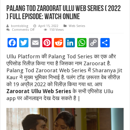
Palang Tod Zaroorat Ullu Web Series ( 2022
) Full Episode: Watch Online
borntoblog
April 15, 2022
Web Series
on
Comments Off
150 Views
Palang
Tod
F
T
E
Pi
R
Li
W
C
S
Zaroorat
Ullu
ac
wi
Web
m
nt
e
n
h
o
h
Series
Ullu Platform की Palang Tod Series का एक और
(
e
tt
ai
er
d
k
at
p
ar
2022
एपिसोड रिलीज़ किया गया है जिसका नाम Zaroorat है.
)
b
er
l
es
di
e
sA
y
e
Full
Palang Tod Zaroorat Web Series में Sharanya Jit
Episode:
Watch
Kaur ने मुख्य भूमिका निभाई है. पलंग टॉड ज़रूरत वेब सीरीज़
o
t
t
dI
p
Li
Online
को 19 अप्रैल 2022 को रिलीज़ किया गया था. आप
o
n
p
n
Zaroorat Ullu Web Series
के सभी एपिसोड Ullu
k
k
app पर ऑनलाइन देख देख सकते है |