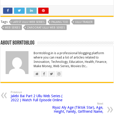
ac
wi
m
nt
e
n
h
o
h
e
tt
ai
er
d
k
at
p
ar
b
er
l
es
di
e
sA
y
e
Tags
LATEST ULLU WEB SERIES
PALANG TOD
ULLU TRAILER
o
t
t
dI
p
Li
WEB SERIES
ZAROORAT ULLU WEB SERIES
o
n
p
n
k
k
About borntoblog
Borntoblog.in is a professional blogging platform
where you can read a lot of articles related to
Innovation, Technology, Education, Health, Finance,
Make Money, Web Series, Movies Etc..
Previous
Jalebi Bai Part 2 Ullu Web Series (
2022 ) Watch Full Episode Online
Next
Riyaz Aly Age (Tiktok Star), Age,
Height, Family, Girlfriend Name,