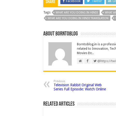
e
tt
ai
er
d
k
Facebook
Twitter
Li
Share
b
er
l
es
di
e
Tags
WHAT ARE YOU DOING IN HINDI
WHAT AR
o
t
t
d
WHAT ARE YOU DOING IN HINDI TRANSLATION
o
n
k
About borntoblog
Borntoblog.in is a professi
related to Innovation, Tec
Movies Etc..
@https://twi
Previous
Television Rabbit Original Web
Series Full Episode: Watch Online
Related Articles