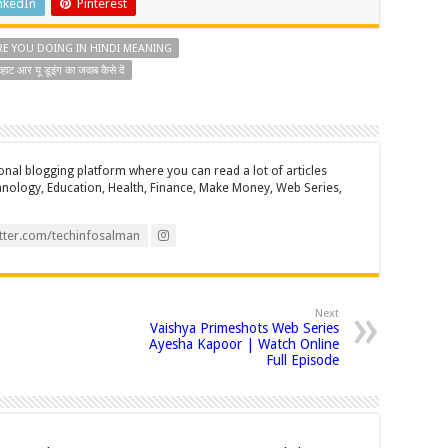
at
p
ar
nkedIn
Pinterest
sA
y
e
E YOU DOING IN HINDI MEANING
I
p
Li
व्हाट आर यू डूइंग का जवाब कैसे दें
p
n
k
onal blogging platform where you can read a lot of articles
hnology, Education, Health, Finance, Make Money, Web Series,
tter.com/techinfosalman
Next
Vaishya Primeshots Web Series
Ayesha Kapoor | Watch Online
Full Episode