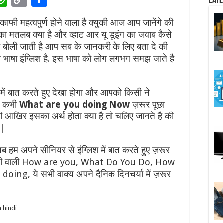
Late
doing
h
o
h
in
hindi
 महत्वपुर्ण होने वाला है क्युकी आज आप जानेंगे की
–
at
p
ar
व्हाट
ा मतलब क्या है और व्हाट आर यू डूइंग का जवाब कैसे
आर
sA
y
e
यू
भाषाए बोली जाती है आप सब के जानकरी के लिए बता दे की
डूइंग
का
ली भाषा इंग्लिश है. इस भाषा को लोग लगभग समझ जाते है
I
p
Li
जवाब
कैसे
p
n
दें?
k
 में बात करते हुए देखा होगा और आपको किसी ने
ा कभी
What are you doing Now
ज़रूर पूछा
 आखिर इसका अर्थ होता क्या है तो चलिए जानते है की
 |
ब हम अपने सीनियर से इंग्लिश में बात करते हुए ज़रूर
ली जानी वाली How are you, What Do You Do, How
ng, ये सभी वाक्य अपने दैनिक दिनचर्या में ज़रूर