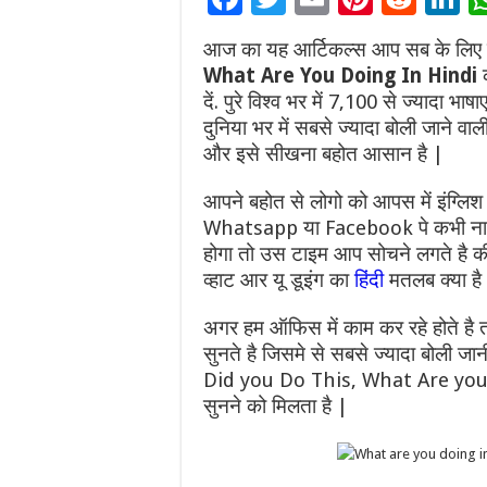
ac
wi
m
nt
e
n
आज का यह आर्टिकल्स आप सब के लिए काफी
e
tt
ai
er
d
k
What Are You Doing In Hindi
क
b
er
l
es
di
e
दें. पुरे विश्व भर में 7,100 से ज्यादा 
दुनिया भर में सबसे ज्यादा बोली जाने वा
o
t
t
d
और इसे सीखना बहोत आसान है |
o
n
k
आपने बहोत से लोगो को आपस में इंग्लिश
Whatsapp या Facebook पे कभी न
होगा तो उस टाइम आप सोचने लगते है की
व्हाट आर यू डूइंग का
हिंदी
मतलब क्या है
अगर हम ऑफिस में काम कर रहे होते है त
सुनते है जिसमे से सबसे ज्यादा बो
Did you Do This, What Are you doi
सुनने को मिलता है |