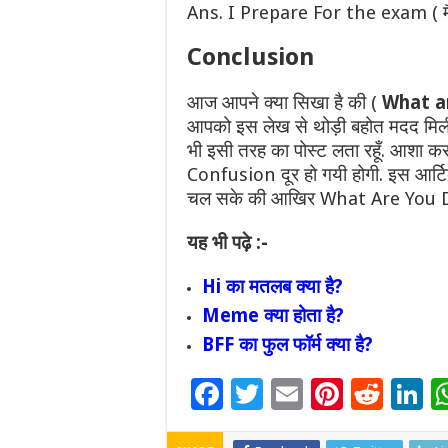
Ans. I Prepare For the exam ( मै एग
Conclusion
आज आपने क्या सिखा है की (
What ar
आपको इस लेख से थोड़ी बहोत मदद मिली 
भी इसी तरह का पोस्ट लता रहूँ. आशा कर
Confusion दूर हो गयी होगी. इस आर्टिक
चल सके की आखिर What Are You Do
यह भी पढ़े :-
Hi का मतलब क्या है?
Meme क्या होता है?
BFF का फुल फॉर्म क्या है?
F
T
E
Pi
R
Li
ac
wi
m
nt
e
n