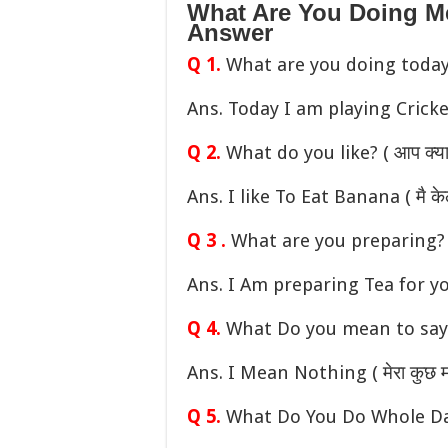
What Are You Doing Me
Answer
Q 1.
What are you doing today? (
Ans. Today I am playing Cricket (
Q 2.
What do you like? ( आप क्या प
Ans. I like To Eat Banana ( मै केला
Q 3 .
What are you preparing? ( आ
Ans. I Am preparing Tea for you ( 
Q 4.
What Do you mean to say? (
Ans. I Mean Nothing ( मेरा कुछ म
Q 5.
What Do You Do Whole Day? 