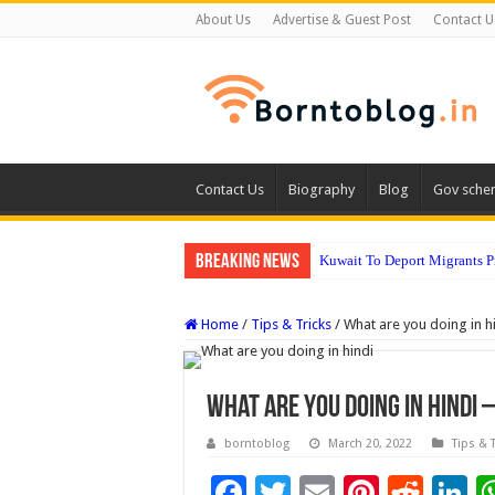
About Us
Advertise & Guest Post
Contact U
Contact Us
Biography
Blog
Gov sche
Breaking News
Kuwait To Deport Migrants 
Home
/
Tips & Tricks
/
What are you doing in hindi
What are you doing in hindi –
borntoblog
March 20, 2022
Tips & 
F
T
E
Pi
R
Li