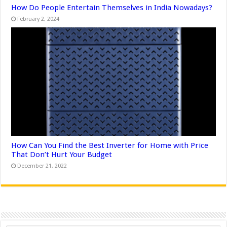
How Do People Entertain Themselves in India Nowadays?
February 2, 2024
How Can You Find the Best Inverter for Home with Price
That Don’t Hurt Your Budget
December 21, 2022