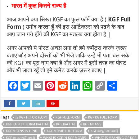
भारत में कुल कितने राज्य है
आज आपने क्या सिखा KGF का फुल फॉर्म क्या है (
KGF Full
Form
) उमीद करता हूँ की इस आर्टिकल्स को पढने के बाद
आप जान गये होंगे की KGF का मतलब क्या होता है |
अगर आपको ये पोस्ट अच्छा लगा तो हमे कमेंट्स करके ज़रूर
बताए और अपने दोस्तों को भी भेजे ताकि उन्हें भी पता चल सके
की KGF का पूरा नाम क्या है और अगर मै इसी तरह का पोस्ट
और भी लाता रहूँ तो हमे कमेंट करके ज़रूर बताए |
F
T
E
Pi
R
Li
W
C
S
ac
wi
m
nt
e
n
h
o
h
e
tt
ai
er
d
k
at
p
ar
b
er
l
es
di
e
sA
y
e
Tags
IS KGF HIT OR FLOP?
KGF FULL FORM
KGF KA FULL FORM
o
t
t
dI
p
Li
KGF KA FULL FORM KYA HAI
KGF KYA HAI
KGF MEANS
KGF MEANS IN HINDI
KGF MOVIE FULL FORM
KGF का पूरा नाम क्या है
o
n
p
n
KGF का फुल फॉर्म क्या है
WHAT IS KGF IN KGF MOVIE?
WHAT IS MEANING OF KGF