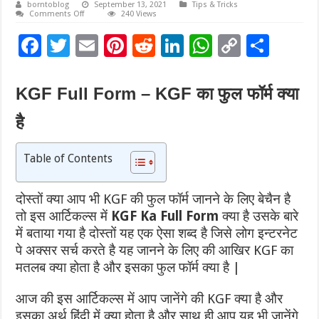
borntoblog
September 13, 2021
Tips & Tricks
on
Comments Off
240 Views
KGF
Full
F
T
E
Pi
R
Li
W
C
S
Form
–
ac
wi
KGF
m
nt
e
n
h
o
h
का
फुल
e
tt
ai
er
d
k
at
p
ar
फॉर्म
KGF Full Form – KGF का फुल फॉर्म क्या
क्या
b
er
l
es
di
e
sA
y
e
है
है
o
t
t
dI
p
Li
o
n
p
n
Table of Contents
k
k
दोस्तों क्या आप भी KGF की फुल फॉर्म जानने के लिए बेचैन है
तो इस आर्टिकल्स में
KGF Ka Full Form
क्या है उसके बारे
में बताया गया है दोस्तों यह एक ऐसा शब्द है जिसे लोग इन्टरनेट
पे अक्सर सर्च करते है यह जानने के लिए की आखिर KGF का
मतलब क्या होता है और इसका फुल फॉर्म क्या है |
आज की इस आर्टिकल्स में आप जानेंगे की KGF क्या है और
इसका अर्थ हिंदी में क्या होता है और साथ ही आप यह भी जानेंगे