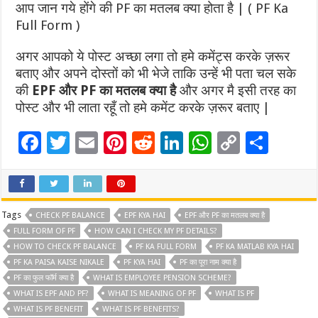
आप जान गये होंगे की PF का मतलब क्या होता है | ( PF Ka
Full Form )
अगर आपको ये पोस्ट अच्छा लगा तो हमे कमेंट्स करके ज़रूर
बताए
और अपने दोस्तों को भी भेजे ताकि उन्हें भी पता चल सके
की
EPF और PF का मतलब क्या है
और अगर मै इसी तरह का
पोस्ट और भी लाता रहूँ तो हमे कमेंट करके ज़रूर बताए |
F
T
E
Pi
R
Li
W
C
S
ac
wi
m
nt
e
n
h
o
h
e
tt
ai
er
d
k
at
p
ar
b
er
l
es
di
e
sA
y
e
Tags
CHECK PF BALANCE
EPF KYA HAI
EPF और PF का मतलब क्या है
o
t
t
dI
p
Li
FULL FORM OF PF
HOW CAN I CHECK MY PF DETAILS?
HOW TO CHECK PF BALANCE
PF KA FULL FORM
PF KA MATLAB KYA HAI
o
n
p
n
PF KA PAISA KAISE NIKALE
PF KYA HAI
PF का पूरा नाम क्या है
k
k
PF का फुल फॉर्म क्या है
WHAT IS EMPLOYEE PENSION SCHEME?
WHAT IS EPF AND PF?
WHAT IS MEANING OF PF
WHAT IS PF
WHAT IS PF BENEFIT
WHAT IS PF BENEFITS?