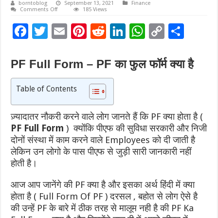
borntoblog
September 13, 2021
Finance
on
Comments Off
185 Views
PF
Full
F
T
E
Pi
R
Li
W
C
S
Form
–
ac
wi
PF
m
nt
e
n
h
o
h
का
फुल
e
tt
ai
er
d
k
at
p
ar
फॉर्म
PF Full Form – PF का फुल फॉर्म क्या है
क्या
b
er
l
es
di
e
sA
y
e
है
Table of Contents
o
t
t
dI
p
Li
o
n
p
n
ज़्यादातर नौकरी करने वाले लोग जानते हैं कि PF क्या होता है (
k
k
PF Full Form
) क्योंकि पीएफ की सुविधा सरकारी और निजी
दोनों संस्था में काम करने वाले Employees को दी जाती है
लेकिन उन लोगो के पास पीएफ से जुड़ी सारी जानकारी नहीं
होती है।
आज आप जानेंगे की PF क्या है और इसका अर्थ हिंदी में क्या
होता है ( Full Form Of PF ) दरसल , बहोत से लोग ऐसे है
की उन्हें PF के बारे में ठीक तरह से मालूम नही है की PF Ka