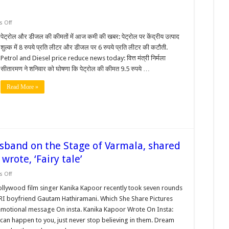
on
 Off
ब्रेकिंग:
पेट्रोल
पेट्रोल और डीजल की कीमतों में आज कमी की खबर: पेट्रोल पर केंद्रीय उत्पाद
की
शुल्क में 8 रुपये प्रति लीटर और डीजल पर 6 रुपये प्रति लीटर की कटौती.
कीमत
में
Petrol and Diesel price reduce news today: वित्त मंत्री निर्मला
9.5
सीतारमण ने शनिवार को घोषणा कि पेट्रोल की कीमत 9.5 रुपये …
रुपये
की
कटौती,
Read More »
डीजल
में
7
रुपये
की
कटौती,
सरकार
ने
उत्पाद
sband on the Stage of Varmala, shared
शुल्क
में
rote, ‘Fairy tale’
कटौती
की
on
 Off
Kanika
Kapoor
llywood film singer Kanika Kapoor recently took seven rounds
kissed
RI boyfriend Gautam Hathiramani. Which She Share Pictures
her
husband
emotional message On insta. Kanika Kapoor Wrote On Insta:
on
s can happen to you, just never stop believing in them. Dream
the
Stage