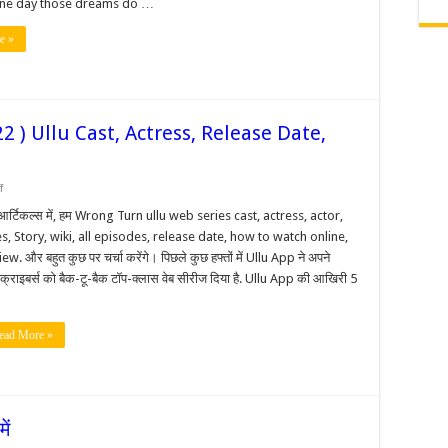
ne day those dreams do …
of
Varmala,
shared
e »
pictures
of
the
wedding
and
wrote,
‘Fairy
 ) Ullu Cast, Actress, Release Date,
tale’
on
f
Wrong
Turn
आर्टिकल्स में, हम Wrong Turn ullu web series cast, actress, actor,
Web
es, Story, wiki, all episodes, release date, how to watch online,
Series
(
ew. और बहुत कुछ पर चर्चा करेंगे। पिछले कुछ हफ्तों में Ullu App ने अपने
2022
क्राइबर्स को बैक-टू-बैक टॉप-क्लास वेब सीरीज दिया है. Ullu App की आखिरी 5
)
Ullu
Cast,
Actress,
Release
ead More »
Date,
Story,
Watch
Online
ें