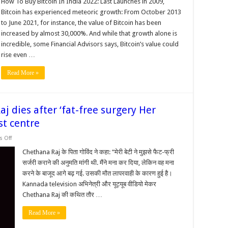
How To Buy Bitcoin In India 2022: Last Launches in 2009,
y
Bitcoin has experienced meteoric growth: From October 2013
coin
to June 2021, for instance, the value of Bitcoin has been
ia
increased by almost 30,000%. And while that growth alone is
22
d
incredible, some Financial Advisors says, Bitcoin’s value could
est
rise even …
coin
ely
Read More »
ginners
 dies after ‘fat-free surgery Her
st centre
on
 Off
Kannada
actress
Chethana Raj के पिता गोविंद ने कहा: “मेरी बेटी ने मुझसे फैट-फ्री
Chethana
सर्जरी कराने की अनुमति मांगी थी. मैंने मना कर दिया, लेकिन वह मना
Raj
dies
करने के बाजूद आगे बढ़ गई. उसकी मौत लापरवाही के कारण हुई है।
after
Kannada television अभिनेत्री और यूट्यूब वीडियो मेकर
‘fat-
free
Chethana Raj की कथित तौर …
surgery
Her
family
Read More »
files
complaint