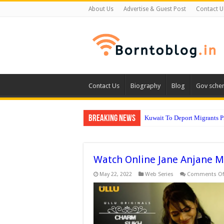
About Us
Advertise & Guest Post
Contact U
Contact Us
Biography
Blog
Gov sche
Breaking News
Kuwait To Deport Migrants 
Watch Online Jane Anjane M
May 22, 2022
Web Series
Comments Of