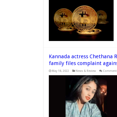
To
Bu
Bit
In
Ind
20
An
Inv
in
Bit
Saf
for
Be
Kannada actress Chethana Raj
family files complaint again
May 18, 2022
News & Review
Comments