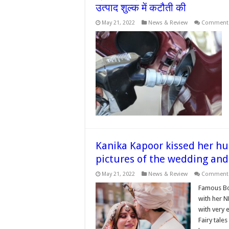
उत्पाद शुल्क में कटौती की
May 21, 2022
News & Review
Comments
Kanika Kapoor kissed her hu
pictures of the wedding and w
May 21, 2022
News & Review
Comments
Famous Bo
with her N
with very 
Fairy tale