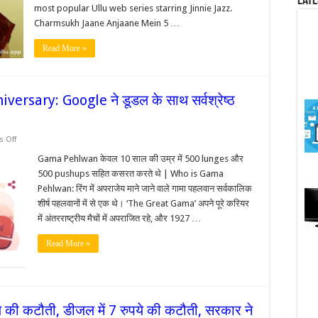
Late
5
most popular Ullu web series starring Jinnie Jazz.
Ullu
Web
Charmsukh Jaane Anjaane Mein 5 …
Series
Read More »
sary: Google ने डूडल के साथ सर्वश्रेष्ठ
on
 Off
Gama
Pehlwan
Gama Pehlwan केवल 10 साल की उम्र में 500 lunges और
144
500 pushups सहित कसरत करते थे | Who is Gama
birth
anniversary:
Pehlwan: रिंग में अपराजेय माने जाने वाले गामा पहलवान सर्वकालिक
Google
शीर्ष पहलवानों में से एक थे। ‘The Great Gama’ अपने पूरे करियर
ने
डूडल
में अंतरराष्ट्रीय मैचों में अपराजित रहे, और 1927 …
के
साथ
सर्वश्रेष्ठ
Read More »
पहलवानों
में
से
एक
को
श्रद्धांजलि
दी
ुपये की कटौती, डीजल में 7 रुपये की कटौती, सरकार ने