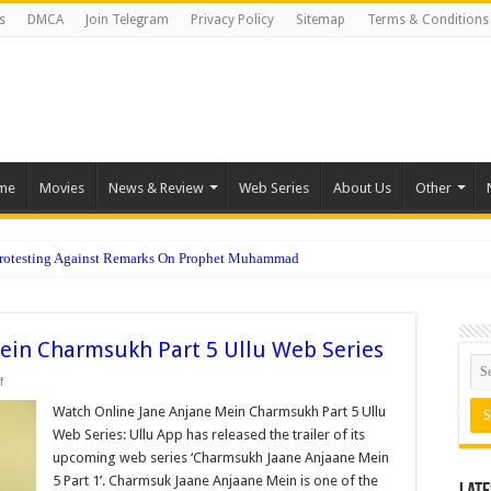
s
DMCA
Join Telegram
Privacy Policy
Sitemap
Terms & Conditions
me
Movies
News & Review
Web Series
About Us
Other
Protesting Against Remarks On Prophet Muhammad
ein Charmsukh Part 5 Ullu Web Series
on
f
Watch
Online
Watch Online Jane Anjane Mein Charmsukh Part 5 Ullu
Jane
Web Series: Ullu App has released the trailer of its
Anjane
Mein
upcoming web series ‘Charmsukh Jaane Anjaane Mein
Charmsukh
5 Part 1’. Charmsuk Jaane Anjaane Mein is one of the
Part