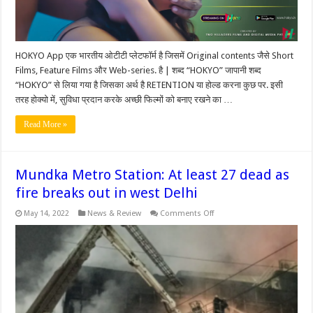
HOKYO
App
HOKYO App एक भारतीय ओटीटी प्लेटफॉर्म है जिसमें Original contents जैसे Short
Films, Feature Films और Web-series. है | शब्द “HOKYO” जापानी शब्द
“HOKYO” से लिया गया है जिसका अर्थ है RETENTION या होल्ड करना कुछ पर. इसी
तरह होक्यो में, सुविधा प्रदान करके अच्छी फिल्मों को बनाए रखने का …
Read More »
Mundka Metro Station: At least 27 dead as
fire breaks out in west Delhi
on
May 14, 2022
News & Review
Comments Off
Mundka
Metro
Station:
At
least
27
dead
as
fire
breaks
out