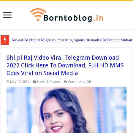
Kuwait To Deport Migrants Protesting Against Remarks On Prophet Muha
Shilpi Raj Video Viral Telegram Download
2022 Click Here To Download, Full HD MMS
Goes Viral on Social Media
on
May 17, 2022
News & Review
Comments Off
Shilpi
Raj
Video
Viral
Telegram
Download
2022
Click
Here
To
Download,
Full
HD