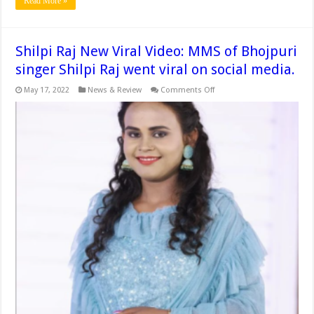
Read More »
Shilpi Raj New Viral Video: MMS of Bhojpuri
singer Shilpi Raj went viral on social media.
on
May 17, 2022
News & Review
Comments Off
Shilpi
Raj
New
Viral
Video:
MMS
of
Bhojpuri
singer
Shilpi
Raj
went
viral
on
social
media.