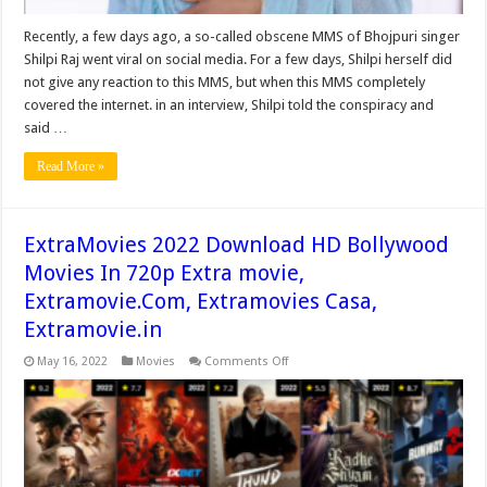
Recently, a few days ago, a so-called obscene MMS of Bhojpuri singer
Shilpi Raj went viral on social media. For a few days, Shilpi herself did
not give any reaction to this MMS, but when this MMS completely
covered the internet. in an interview, Shilpi told the conspiracy and
said …
Read More »
ExtraMovies 2022 Download HD Bollywood
Movies In 720p Extra movie,
Extramovie.Com, Extramovies Casa,
Extramovie.in
on
May 16, 2022
Movies
Comments Off
ExtraMovies
2022
Download
HD
Bollywood
Movies
In
720p