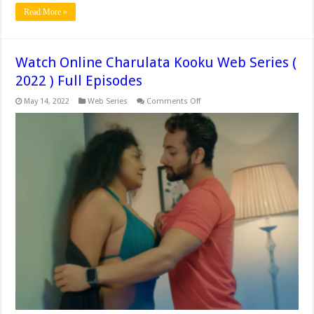
Read More »
Watch Online Charulata Kooku Web Series (
2022 ) Full Episodes
on
May 14, 2022
Web Series
Comments Off
Watch
Online
Charulata
Kooku
Web
Series
(
2022
)
Full
Episodes