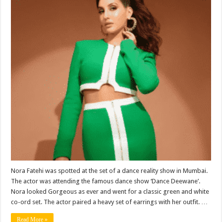
in
classic
green
and
white
co-
ord
set,
poses
for
the
cameras
Nora Fatehi was spotted at the set of a dance reality show in Mumbai.
The actor was attending the famous dance show ‘Dance Deewane’.
Nora looked Gorgeous as ever and went for a classic green and white
co-ord set. The actor paired a heavy set of earrings with her outfit. …
Read More »