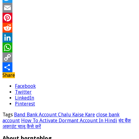
Twitter
Email
Pinterest
Reddit
LinkedIn
WhatsApp
Copy
Share
Link
Share
Facebook
Twitter
LinkedIn
Pinterest
Tags
Band Bank Account Chalu Kaise Kare
close bank
account
How To Activate Dormant Account In Hindi
बंद बैंक
अकाउंट चालू कैसे करें
About borntoblog