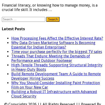
Financial literacy, or knowing how to manage money, is a
crucial life skill. It includes …
Search
for:
Latest Posts
How Processing Fees Affect the Effective Interest Rate?
Why Data-Driven Marketing Software Is Becoming
Essential for Indian Enterprises?
Time your purchase perfectly for the biggest TV sales
Threads That Endure: Meeting the Demands of
Performance and Outdoor Footwear
High-Tensile Threads: Supporting Structural Integrity
in Heavy-Duty Boots
Build Remote Development Team: A Guide to Remote
Developer Hiring Success
Why You Should Consider Installing Paint Protection
Film on Your New Car
Building a Robust IT Infrastructure with Advanced
Cloud Security
© Copyrights 2026 || All Rights Reserved || Powered By