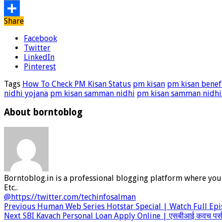
Copy
Share
Link
Share
Facebook
Twitter
LinkedIn
Pinterest
Tags
How To Check PM Kisan Status
pm kisan
pm kisan benefi
nidhi yojana
pm kisan samman nidhi
pm kisan samman nidhi
About borntoblog
Borntoblog.in is a professional blogging platform where you 
Etc..
@https://twitter.com/techinfosalman
Previous
Human Web Series Hotstar Special | Watch Full Epi
Next
SBI Kavach Personal Loan Apply Online | एसबीआई कवच पर्स