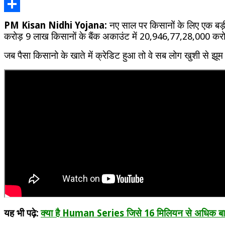
Copy
Instal
की
Link
Share
PM Kisan Nidhi Yojana:
नए साल पर किसानों के लिए एक बड़ी 
जारी,
ऐसे
करोड़ 9 लाख किसानों के बैंक अकाउंट में 20,946,77,28,000 करोड़
चेक
करें
जब पैसा किसानो के खाते में क्रेडिट हुआ तो वे सब लोग खुशी से झूम 
अपना
नाम
यह भी पढ़े:
क्या है Human Series जिसे 16 मिलियन से अधिक बार