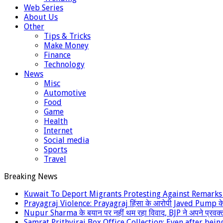
Web Series
About Us
Other
Tips & Tricks
Make Money
Finance
Technology
News
Misc
Automotive
Food
Game
Health
Internet
Social media
Sports
Travel
Breaking News
Kuwait To Deport Migrants Protesting Against Remar
Prayagraj Violence: Prayagraj हिंसा के आरोपी Javed Pump क
Nupur Sharma के बयान पर नहीं थम रहा विवाद, BJP ने अपने प्रवक्‍
Samrat Prithviraj Box Office Collection: Even after being