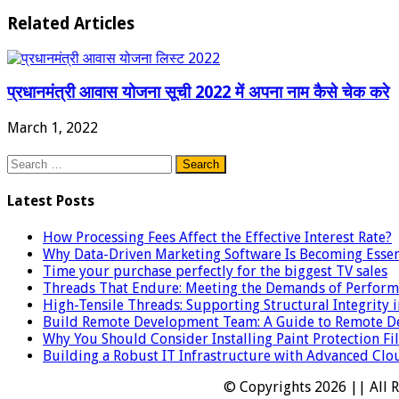
Related Articles
प्रधानमंत्री आवास योजना सूची 2022 में अपना नाम कैसे चेक करे
March 1, 2022
Search
for:
Latest Posts
How Processing Fees Affect the Effective Interest Rate?
Why Data-Driven Marketing Software Is Becoming Essent
Time your purchase perfectly for the biggest TV sales
Threads That Endure: Meeting the Demands of Perfor
High-Tensile Threads: Supporting Structural Integrity
Build Remote Development Team: A Guide to Remote De
Why You Should Consider Installing Paint Protection F
Building a Robust IT Infrastructure with Advanced Clo
© Copyrights 2026 || All 