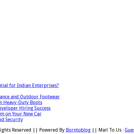
ial for Indian Enterprises?
mance and Outdoor Footwear
 in Heavy-Duty Boots
veloper Hiring Success
ilm on Your New Car
ud Security
Rights Reserved || Powered By
Borntoblog
|| Mail To Us :
Gue