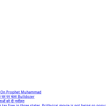
ks On Prophet Muhammad
े घर पर चला Bulldozer
ताओं को दी नसीहत
 tax free in three states, Prithviraj movie is not being so popu