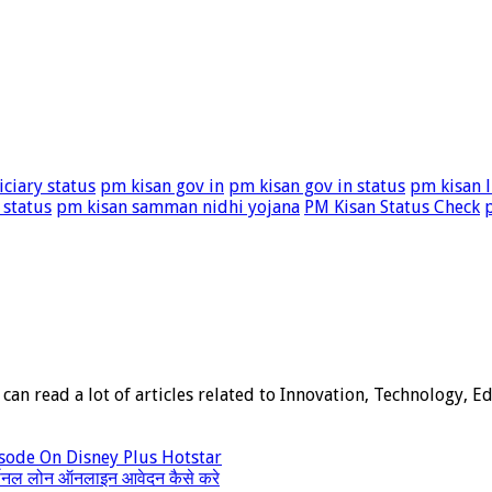
ciary status
pm kisan gov in
pm kisan gov in status
pm kisan l
 status
pm kisan samman nidhi yojana
PM Kisan Status Check
can read a lot of articles related to Innovation, Technology, 
sode On Disney Plus Hotstar
नल लोन ऑनलाइन आवेदन कैसे करे